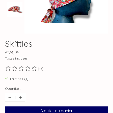
Skittles
€24,95
Taxes incluses
(0)
Ce produit est évalué à
0
sur 5
En stock (4)
Quantité :
Ajouter au panier