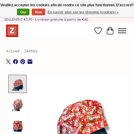
Veuillez accepter les cookies afin de rendre ce site plus fonctionnel. D'accord?
Oui
Non
En savoir plus sur les témoins (cookies) »
Fait à la main par une équipe mère-fille❤️ - Frais de livraison BE & NL
SEULEMENT €3,95 - Livraison gratuite à partir de €60
Liste de souhait
Panier
Accueil
/
Skittles
Product image slideshow Items