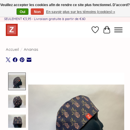
Veuillez accepter les cookies afin de rendre ce site plus fonctionnel. D'accord?
Oui
Non
En savoir plus sur les témoins (cookies) »
Fait à la main par une équipe mère-fille❤️ - Frais de livraison BE & NL
SEULEMENT €3,95 - Livraison gratuite à partir de €60
Liste de souhait
Panier
Accueil
/
Ananas
Product image slideshow Items