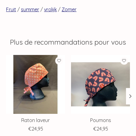
Fruit
/
summer
/
vrolijk
/
Zomer
Plus de recommandations pour vous
Articles du carrousel de produits
Raton laveur
Poumons
€24,95
€24,95