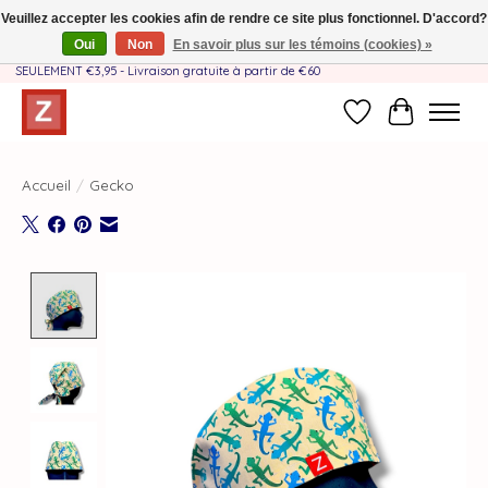
Veuillez accepter les cookies afin de rendre ce site plus fonctionnel. D'accord?
Oui
Non
En savoir plus sur les témoins (cookies) »
Fait à la main par une équipe mère-fille❤️ - Frais de livraison BE & NL
SEULEMENT €3,95 - Livraison gratuite à partir de €60
Liste de souhait
Panier
Accueil
/
Gecko
Product image slideshow Items