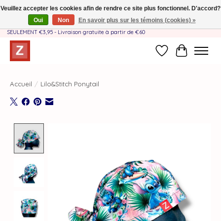
Veuillez accepter les cookies afin de rendre ce site plus fonctionnel. D'accord?
Oui
Non
En savoir plus sur les témoins (cookies) »
Fait à la main par une équipe mère-fille❤️ - Frais de livraison BE & NL
SEULEMENT €3,95 - Livraison gratuite à partir de €60
Liste de souhait
Panier
Accueil
/
Lilo&Stitch Ponytail
Product image slideshow Items