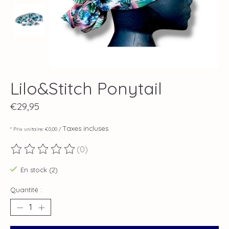
Lilo&Stitch Ponytail
€29,95
Taxes incluses
* Prix unitaire: €0,00 /
(0)
Ce produit est évalué à
0
sur 5
En stock (2)
Quantité :