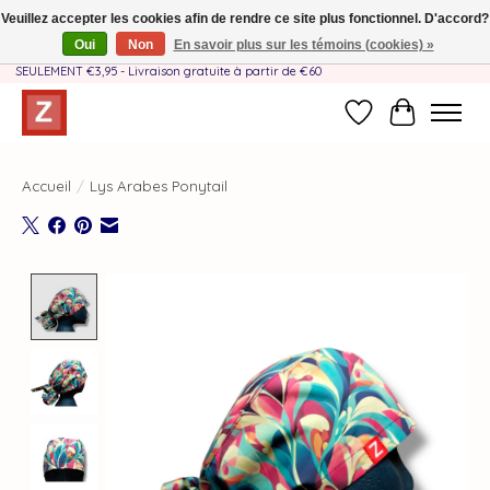
Veuillez accepter les cookies afin de rendre ce site plus fonctionnel. D'accord?
Oui
Non
En savoir plus sur les témoins (cookies) »
Fait à la main par une équipe mère-fille❤️ - Frais de livraison BE & NL
SEULEMENT €3,95 - Livraison gratuite à partir de €60
Liste de souhait
Panier
Accueil
/
Lys Arabes Ponytail
Product image slideshow Items