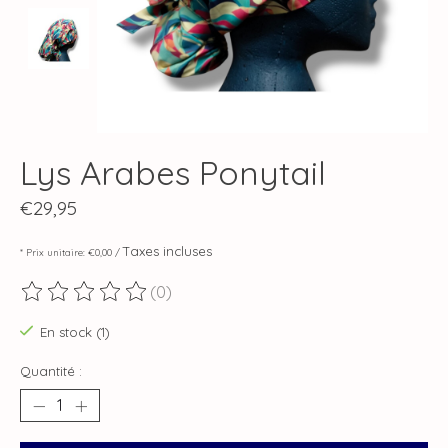
Lys Arabes Ponytail
€29,95
Taxes incluses
* Prix unitaire: €0,00 /
(0)
Ce produit est évalué à
0
sur 5
En stock (1)
Quantité :