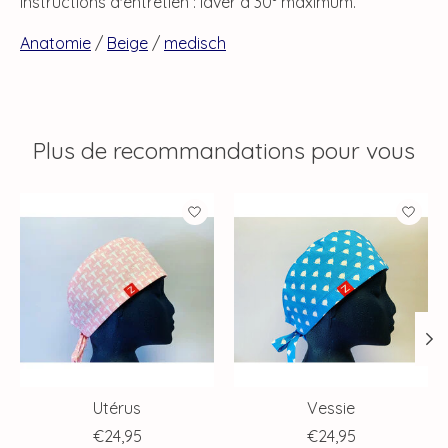
Instructions d'entretien : laver à 30° maximum.
Anatomie
/
Beige
/
medisch
Plus de recommandations pour vous
Articles du carrousel de produits
Utérus
Vessie
€24,95
€24,95