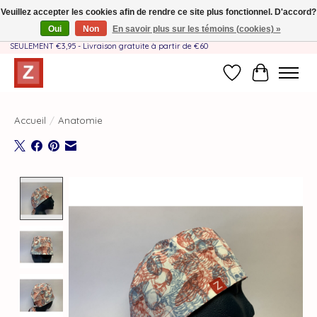
Veuillez accepter les cookies afin de rendre ce site plus fonctionnel. D'accord?
Oui
Non
En savoir plus sur les témoins (cookies) »
Fait à la main par une équipe mère-fille❤️ - Frais de livraison BE & NL
SEULEMENT €3,95 - Livraison gratuite à partir de €60
Liste de souhait
Panier
Accueil
/
Anatomie
Product image slideshow Items