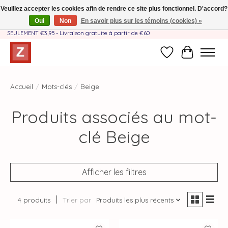
Veuillez accepter les cookies afin de rendre ce site plus fonctionnel. D'accord?
Oui
Non
En savoir plus sur les témoins (cookies) »
Fait à la main par une équipe mère-fille❤️ - Frais de livraison BE & NL
SEULEMENT €3,95 - Livraison gratuite à partir de €60
Liste de souhait
Panier
Accueil
/
Mots-clés
/
Beige
Produits associés au mot-
clé Beige
Afficher les filtres
4 produits
Trier par
Produits les plus récents