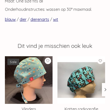
Maat: One size fits all
Onderhoudinstructies: wassen op 30° maximaal.
blauw
/
dier
/
dierenarts
/
wit
Dit vind je misschien ook leuk
Items van productcarrousel
Sale
Vlinders
Katten radiografie