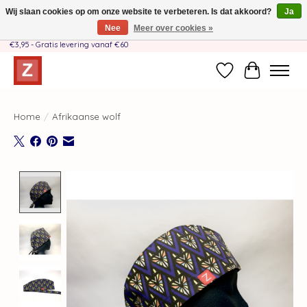
Wij slaan cookies op om onze website te verbeteren. Is dat akkoord?
Ja
Nee
Meer over cookies »
Handgemaakt door moeder-dochterteam❤️ - Verzendkosten BE & NL SLECHTS
€3,95 - Gratis levering vanaf €60
Verlanglijst
Winkelwag
Home
/
Afrikaanse wolf
Product image slideshow Items