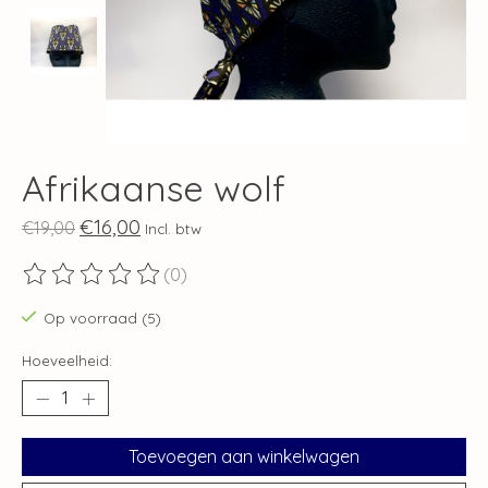
Afrikaanse wolf
€16,00
€19,00
Incl. btw
(0)
De beoordeling van dit product is
0
van de 5
Op voorraad (5)
Hoeveelheid:
Toevoegen aan winkelwagen