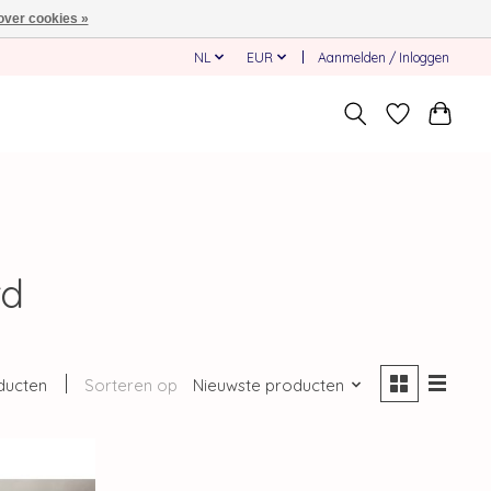
over cookies »
NL
EUR
Aanmelden / Inloggen
rd
ducten
Sorteren op
Nieuwste producten