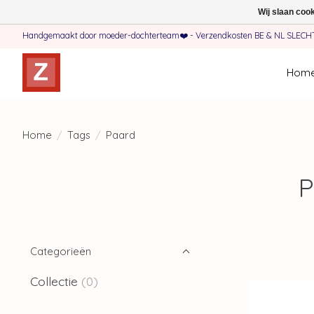
Wij slaan coo
Handgemaakt door moeder-dochterteam❤️ - Verzendkosten BE & NL SLECHTS 
Hom
Home
/
Tags
/
Paard
P
Categorieën
Collectie
(0)