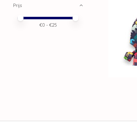
Prijs
Minimale prijswaarde
Price maximum value
€
0
- €
25