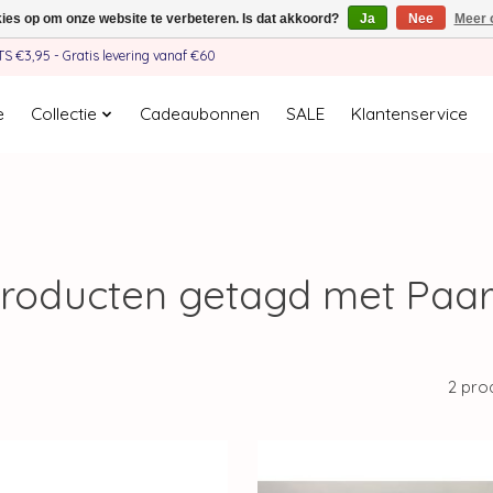
kies op om onze website te verbeteren. Is dat akkoord?
Ja
Nee
Meer 
€3,95 - Gratis levering vanaf €60
e
Collectie
Cadeaubonnen
SALE
Klantenservice
roducten getagd met Paa
2 pro