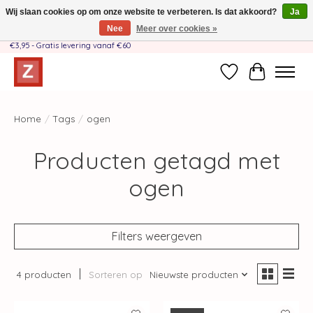
Wij slaan cookies op om onze website te verbeteren. Is dat akkoord?
Ja
Nee
Meer over cookies »
Handgemaakt door moeder-dochterteam❤️ - Verzendkosten BE & NL SLECHTS
€3,95 - Gratis levering vanaf €60
Verlanglijst
Winkelwag
Home
/
Tags
/
ogen
Producten getagd met
ogen
Filters weergeven
4 producten
Sorteren op
Nieuwste producten