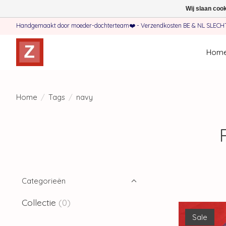
Wij slaan coo
Handgemaakt door moeder-dochterteam❤️ - Verzendkosten BE & NL SLECHTS 
Hom
Home
/
Tags
/
navy
Categorieën
Collectie
(0)
Sale