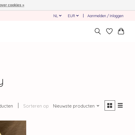
over cookies »
NL
EUR
Aanmelden / Inloggen
y
ducten
Sorteren op
Nieuwste producten