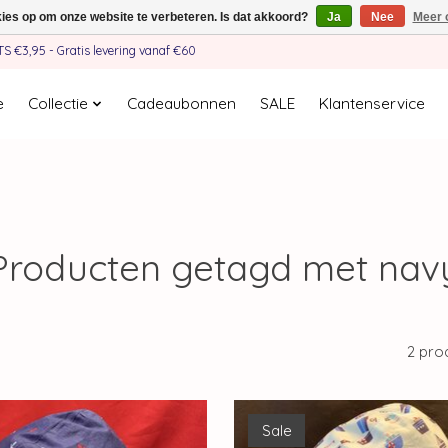
kies op om onze website te verbeteren. Is dat akkoord?
Ja
Nee
Meer 
€3,95 - Gratis levering vanaf €60
e
Collectie
Cadeaubonnen
SALE
Klantenservice
Producten getagd met nav
2 pro
Sale