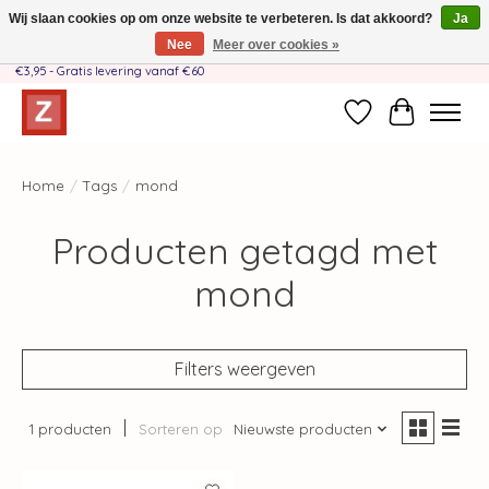
Wij slaan cookies op om onze website te verbeteren. Is dat akkoord?
Ja
Nee
Meer over cookies »
Handgemaakt door moeder-dochterteam❤️ - Verzendkosten BE & NL SLECHTS
€3,95 - Gratis levering vanaf €60
Verlanglijst
Winkelwag
Home
/
Tags
/
mond
Producten getagd met
mond
Filters weergeven
1 producten
Sorteren op
Nieuwste producten