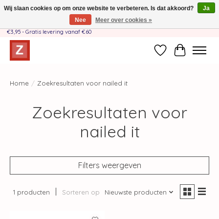
Wij slaan cookies op om onze website te verbeteren. Is dat akkoord?
Ja
Nee
Meer over cookies »
Handgemaakt door moeder-dochterteam❤️ - Verzendkosten BE & NL SLECHTS
€3,95 - Gratis levering vanaf €60
Verlanglijst
Winkelwag
Home
/
Zoekresultaten voor nailed it
Zoekresultaten voor
nailed it
Filters weergeven
1 producten
Sorteren op
Nieuwste producten