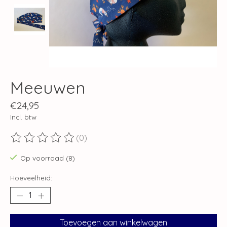
Meeuwen
€24,95
Incl. btw
(0)
De beoordeling van dit product is
0
van de 5
Op voorraad (8)
Hoeveelheid:
Toevoegen aan winkelwagen