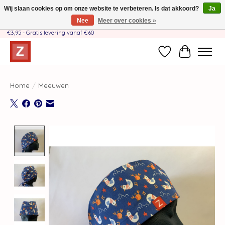
Wij slaan cookies op om onze website te verbeteren. Is dat akkoord?
Ja
Nee
Meer over cookies »
Handgemaakt door moeder-dochterteam❤️ - Verzendkosten BE & NL SLECHTS
€3,95 - Gratis levering vanaf €60
Verlanglijst
Winkelwag
Home
/
Meeuwen
Product image slideshow Items