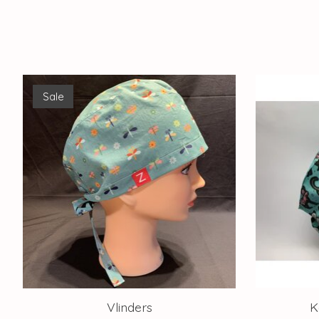
Items van productcarrousel
Sale
Vlinders
K