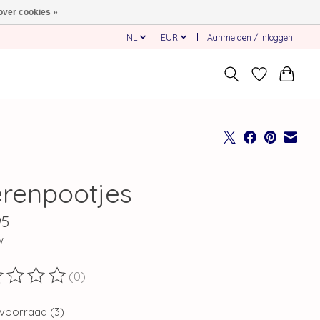
over cookies »
NL
EUR
Aanmelden / Inloggen
erenpootjes
95
w
(0)
ordeling van dit product is
0
van de 5
voorraad (3)