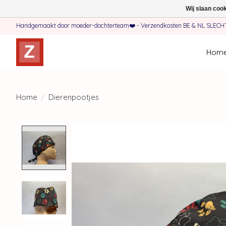
Wij slaan coo
Handgemaakt door moeder-dochterteam❤️ - Verzendkosten BE & NL SLECHTS 
Hom
Home
/
Dierenpootjes
Product image slideshow Items