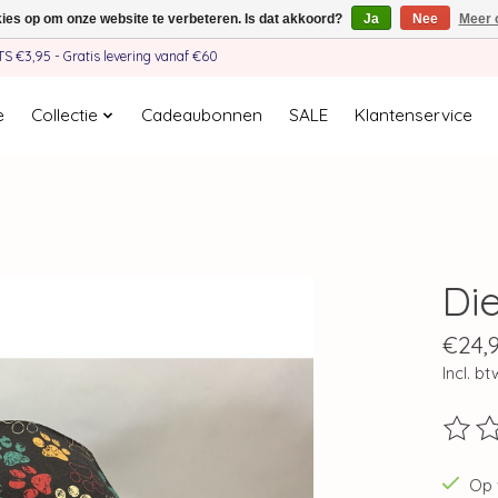
kies op om onze website te verbeteren. Is dat akkoord?
Ja
Nee
Meer 
€3,95 - Gratis levering vanaf €60
e
Collectie
Cadeaubonnen
SALE
Klantenservice
Di
€24,
Incl. bt
De beo
Op 