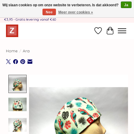
Wij slaan cookies op om onze website te verbeteren. Is dat akkoord?
Ja
Nee
Meer over cookies »
Handgemaakt door moeder-dochterteam❤️ - Verzendkosten BE & NL SLECHTS
€3,95 - Gratis levering vanaf €60
Verlanglijst
Winkelwag
Home
/
Ara
Product image slideshow Items