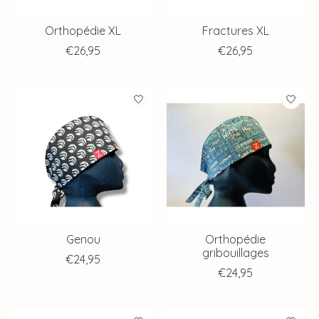
Orthopédie XL
Fractures XL
€26,95
€26,95
Genou
Orthopédie
gribouillages
€24,95
€24,95