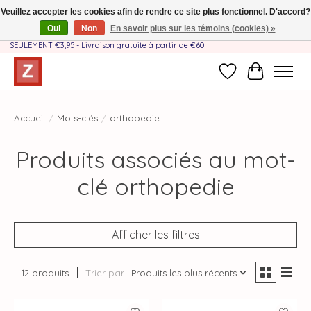
Veuillez accepter les cookies afin de rendre ce site plus fonctionnel. D'accord?
Oui
Non
En savoir plus sur les témoins (cookies) »
Fait à la main par une équipe mère-fille❤️ - Frais de livraison BE & NL
SEULEMENT €3,95 - Livraison gratuite à partir de €60
Liste de souhait
Panier
Accueil
/
Mots-clés
/
orthopedie
Produits associés au mot-
clé orthopedie
Afficher les filtres
12 produits
Trier par
Produits les plus récents