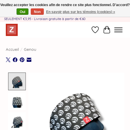
Veuillez accepter les cookies afin de rendre ce site plus fonctionnel. D'accord?
Oui
Non
En savoir plus sur les témoins (cookies) »
Fait à la main par une équipe mère-fille❤️ - Frais de livraison BE & NL
SEULEMENT €3,95 - Livraison gratuite à partir de €60
Liste de souhait
Panier
Accueil
/
Genou
Product image slideshow Items