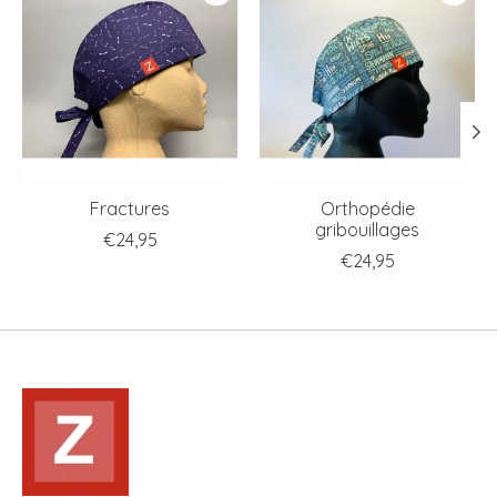
Fractures
Orthopédie
gribouillages
€24,95
€24,95