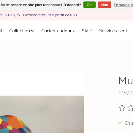
afin de rendre ce site plus fonctionnel. D'accord?
Oui
Non
En savoir p
EMENT €3,95 - Livraison gratuite à partir de €60
l
Collection
Cartes-cadeaux
SALE
Service client
Mul
€19,0
Ce pro
En 