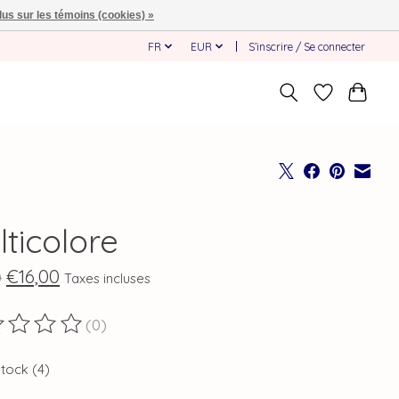
lus sur les témoins (cookies) »
FR
EUR
S’inscrire / Se connecter
ticolore
€16,00
0
Taxes incluses
(0)
duit est évalué à
0
sur 5
stock (4)