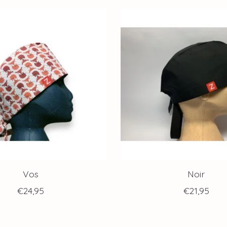
Vos
Noir
€24,95
€21,95