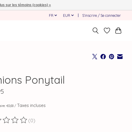
lus sur les témoins (cookies) »
FR
EUR
S’inscrire / Se connecter
nions Ponytail
95
Taxes incluses
aire: €0,00 /
(0)
duit est évalué à
0
sur 5