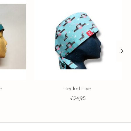
e
Teckel love
€24,95