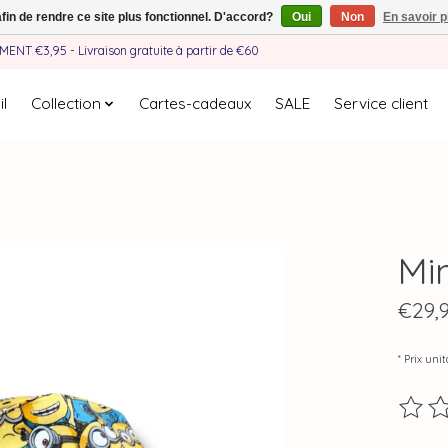
afin de rendre ce site plus fonctionnel. D'accord?
Oui
Non
En savoir p
EMENT €3,95 - Livraison gratuite à partir de €60
l
Collection
Cartes-cadeaux
SALE
Service client
Mi
€29,
* Prix unit
Ce pro