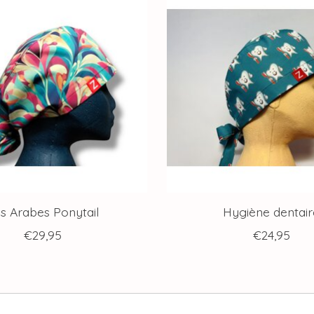
s Arabes Ponytail
Hygiène dentair
€29,95
€24,95