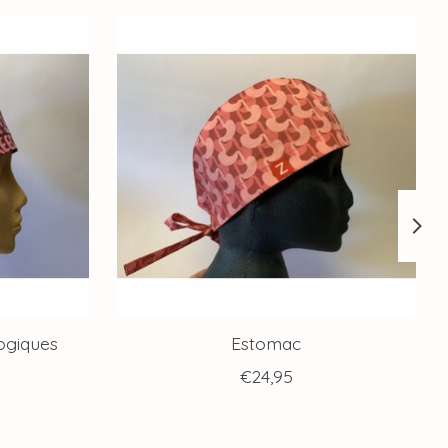
ogiques
Estomac
€24,95