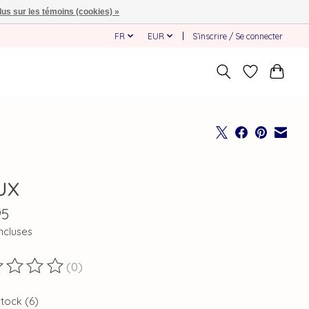
lus sur les témoins (cookies) »
FR
EUR
S’inscrire / Se connecter
ux
95
ncluses
(0)
duit est évalué à
0
sur 5
stock (6)