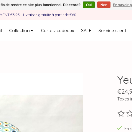
afin de rendre ce site plus fonctionnel. D'accord?
Oui
Non
En savoir p
EMENT €3,95 - Livraison gratuite à partir de €60
l
Collection
Cartes-cadeaux
SALE
Service client
Ye
€24,
Taxes i
Ce pro
En 