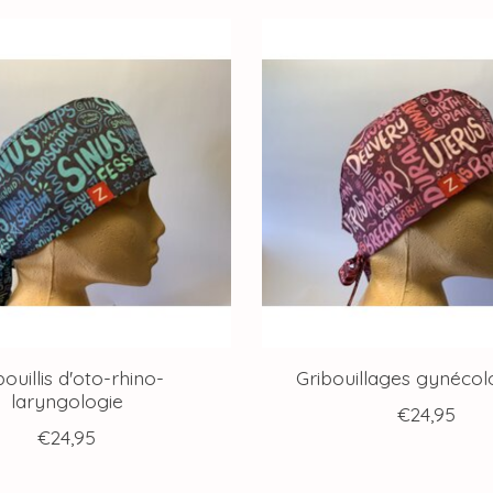
bouillis d'oto-rhino-
Gribouillages gynécol
laryngologie
€24,95
€24,95