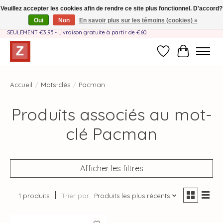
Veuillez accepter les cookies afin de rendre ce site plus fonctionnel. D'accord?
Oui
Non
En savoir plus sur les témoins (cookies) »
Fait à la main par une équipe mère-fille❤️ - Frais de livraison BE & NL
SEULEMENT €3,95 - Livraison gratuite à partir de €60
Liste de souhait
Panier
Accueil
/
Mots-clés
/
Pacman
Produits associés au mot-
clé Pacman
Afficher les filtres
1 produits
Trier par
Produits les plus récents