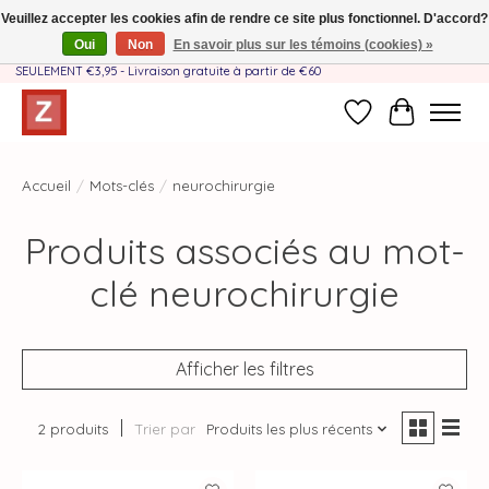
Veuillez accepter les cookies afin de rendre ce site plus fonctionnel. D'accord?
Oui
Non
En savoir plus sur les témoins (cookies) »
Fait à la main par une équipe mère-fille❤️ - Frais de livraison BE & NL
SEULEMENT €3,95 - Livraison gratuite à partir de €60
Liste de souhait
Panier
Accueil
/
Mots-clés
/
neurochirurgie
Produits associés au mot-
clé neurochirurgie
Afficher les filtres
2 produits
Trier par
Produits les plus récents