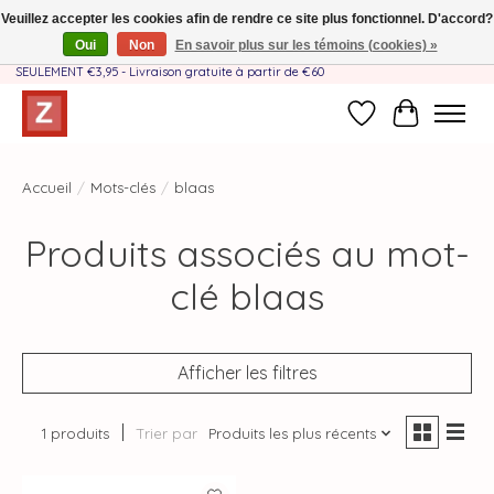
Veuillez accepter les cookies afin de rendre ce site plus fonctionnel. D'accord?
Oui
Non
En savoir plus sur les témoins (cookies) »
Fait à la main par une équipe mère-fille❤️ - Frais de livraison BE & NL
SEULEMENT €3,95 - Livraison gratuite à partir de €60
Liste de souhait
Panier
Accueil
/
Mots-clés
/
blaas
Produits associés au mot-
clé blaas
Afficher les filtres
1 produits
Trier par
Produits les plus récents