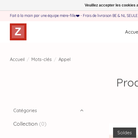
Veuillez accepter les cookies 
Fait à la main par une équipe mère-fille❤️ - Frais de livraison BE & NL SEUL
Accuei
Accueil
/
Mots-clés
/
Appel
Prod
Catégories
Collection
(0)
Soldes