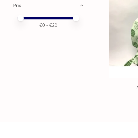
Prix
Prix minimum
Price maximum value
€
0
- €
20