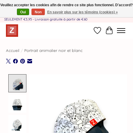
Veuillez accepter les cookies afin de rendre ce site plus fonctionnel. D'accord?
Oui
Non
En savoir plus sur les témoins (cookies) »
Fait à la main par une équipe mère-fille❤️ - Frais de livraison BE & NL
SEULEMENT €3,95 - Livraison gratuite à partir de €60
Liste de souhait
Panier
Accueil
/
Portrait animalier noir et blanc
Product image slideshow Items