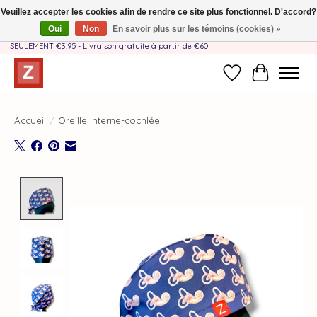
Veuillez accepter les cookies afin de rendre ce site plus fonctionnel. D'accord?
Oui
Non
En savoir plus sur les témoins (cookies) »
Fait à la main par une équipe mère-fille❤️ - Frais de livraison BE & NL
SEULEMENT €3,95 - Livraison gratuite à partir de €60
Liste de souhait
Panier
Accueil
/
Oreille interne-cochlée
Product image slideshow Items