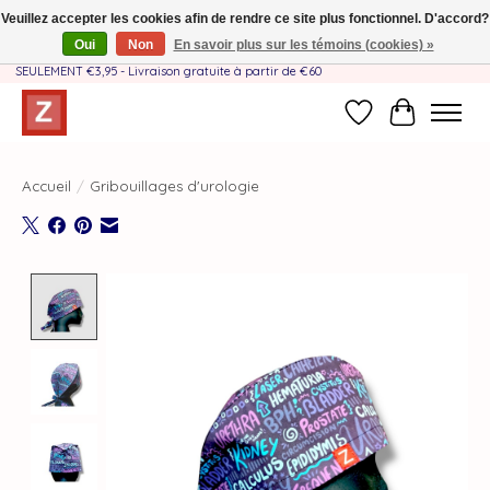
Veuillez accepter les cookies afin de rendre ce site plus fonctionnel. D'accord?
Oui
Non
En savoir plus sur les témoins (cookies) »
Fait à la main par une équipe mère-fille❤️ - Frais de livraison BE & NL
SEULEMENT €3,95 - Livraison gratuite à partir de €60
Liste de souhait
Panier
Accueil
/
Gribouillages d'urologie
Product image slideshow Items