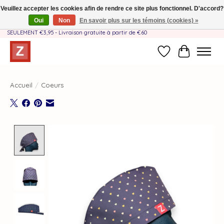
Veuillez accepter les cookies afin de rendre ce site plus fonctionnel. D'accord?
Oui
Non
En savoir plus sur les témoins (cookies) »
Fait à la main par une équipe mère-fille❤️ - Frais de livraison BE & NL
SEULEMENT €3,95 - Livraison gratuite à partir de €60
Liste de souhait
Panier
Accueil
/
Coeurs
Product image slideshow Items