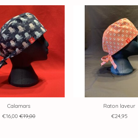
Calamars
Raton laveur
€16,00
€19,00
€24,95