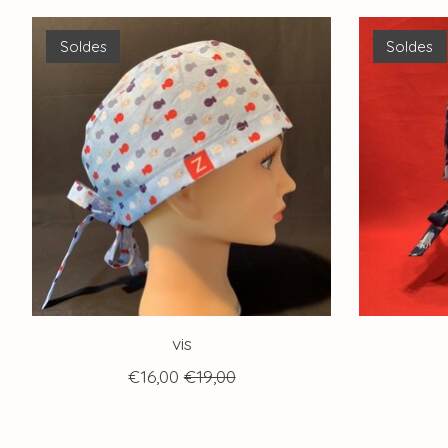
Articles du carrousel de produits
Soldes
Soldes
vis
€16,00
€19,00