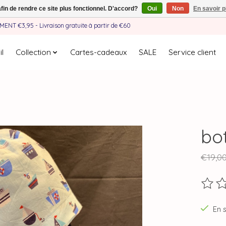
afin de rendre ce site plus fonctionnel. D'accord?
Oui
Non
En savoir p
EMENT €3,95 - Livraison gratuite à partir de €60
l
Collection
Cartes-cadeaux
SALE
Service client
bo
€19,0
Ce pro
En 