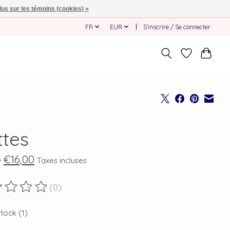
lus sur les témoins (cookies) »
FR
EUR
S’inscrire / Se connecter
ttes
€16,00
0
Taxes incluses
(0)
duit est évalué à
0
sur 5
stock (1)