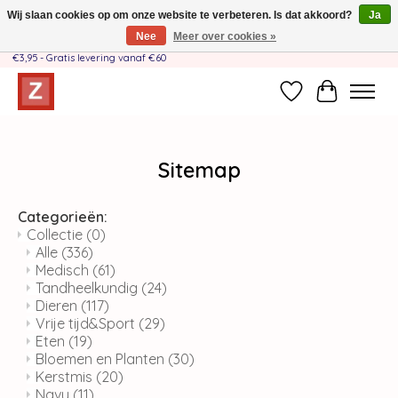
Wij slaan cookies op om onze website te verbeteren. Is dat akkoord?
Ja
Nee
Meer over cookies »
Handgemaakt door moeder-dochterteam❤️ - Verzendkosten BE & NL SLECHTS
€3,95 - Gratis levering vanaf €60
Verlanglijst
Winkelwag
Sitemap
Categorieën:
Collectie
(0)
Alle
(336)
Medisch
(61)
Tandheelkundig
(24)
Dieren
(117)
Vrije tijd&Sport
(29)
Eten
(19)
Bloemen en Planten
(30)
Kerstmis
(20)
Navy
(11)